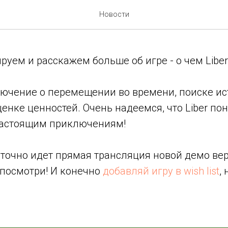
а остался месяц!
Новости
уем и расскажем больше об игре - о чем Liber
лючение о перемещении во времени, поиске ист
енке ценностей. Очень надеемся, что Liber пон
настоящим приключениям!
уточно идет прямая трансляция новой демо ве
 посмотри! И конечно
добавляй игру в wish list
,