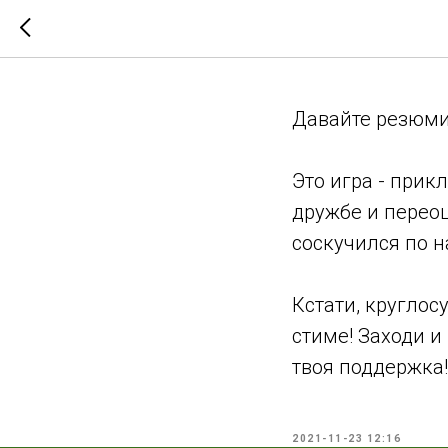
До релиз
Давайте резюмир
Это игра - прик
дружбе и переоц
соскучился по 
Кстати, круглос
стиме! Заходи и
твоя поддержка!
2021-11-23 12:16